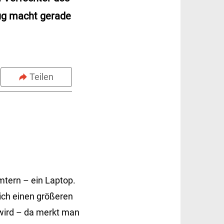
ug macht gerade
Teilen
mtern – ein Laptop.
ich einen größeren
 wird – da merkt man