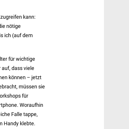
zugreifen kann:
ie nötige
is ich (auf dem
er für wichtige
 auf, dass viele
nen können – jetzt
gebracht, müssen sie
orkshops für
rtphone. Woraufhin
iche Falle tappe,
m Handy klebte.