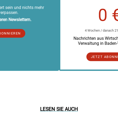
rt sein und nichts mehr
0 
verpassen.
eren Newslettern.
4 Wochen / danach 219
BONNIEREN
Nachrichten aus Wirtscha
Verwaltung in Baden
JETZT ABONN
LESEN SIE AUCH