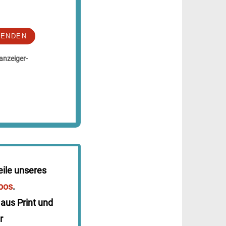
LENDEN
anzeiger-
eile unseres
bos
.
 aus Print und
r