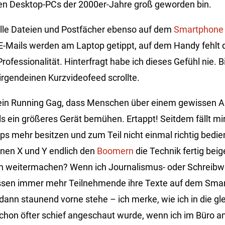
den Desktop-PCs der 2000er-Jahre groß geworden bin.
alle Dateien und Postfächer ebenso auf dem
Smartphone
E-Mails werden am Laptop getippt, auf dem Handy fehlt d
Professionalität. Hinterfragt habe ich dieses Gefühl nie. B
rgendeinen Kurzvideofeed scrollte.
ein Running Gag, dass Menschen über einem gewissen Alt
s ein größeres Gerät bemühen. Ertappt! Seitdem fällt mir
ps mehr besitzen und zum Teil nicht einmal richtig bedie
nen X und Y endlich den
Boomern
die Technik fertig bei
rn weitermachen? Wenn ich Journalismus- oder Schreibw
assen immer mehr Teilnehmende ihre Texte auf dem Sma
dann staunend vorne stehe – ich merke, wie ich in die gle
schon öfter schief angeschaut wurde, wenn ich im Büro a