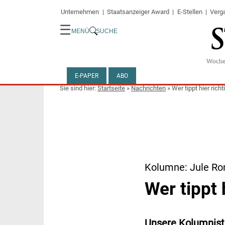
Unternehmen
Staatsanzeiger Award
E-Stellen
Verg
☰
MENÜ
SUCHE
E-PAPER
ABO
Startseite
»
Nachrichten
»
Wer tippt hier richt
Kolumne: Jule Ro
Wer tippt 
Unsere Kolumnisti