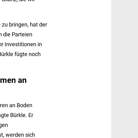
 zu bringen, hat der
 die Parteien
r Investitionen in
ürkle fügte noch
hmen an
ren an Boden
gte Bürkle. Er
igen
t, werden sich