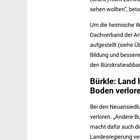
sehen wollten“, bet
Um die heimische Wi
Dachverband der Ar
aufgestellt (siehe Ü
Bildung und besser
den Bürokratieabbau
Bürkle: Land
Boden verlor
Bei den Neuansiedl
verloren. „Andere B
macht dafür auch die
Landesregierung ver