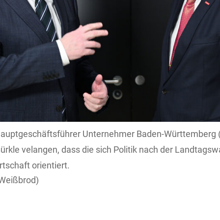
s) Hauptgeschäftsführer Unternehmer Baden-Württemberg
rkle velangen, dass die sich Politik nach der Landtagsw
tschaft orientiert.
Weißbrod)