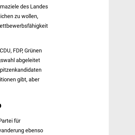
limaziele des Landes
ichen zu wollen,
 Wettbewerbsfähigkeit
 CDU, FDP, Grünen
swahl abgeleitet
Spitzenkandidaten
ionen gibt, aber
b
artei für
uwanderung ebenso