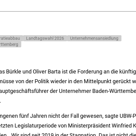
ratieabbau
Landtagswahl 2026
Unternehmensansiedlung
rttemberg
 Bürkle und Oliver Barta ist die Forderung an die künft
 müsse von der Politik wieder in den Mittelpunkt gerückt 
Hauptgeschäftsführer der Unternehmer Baden-Württemb
.
angenen fünf Jahren nicht der Fall gewesen, sagte UBW-P
 letzten Legislaturperiode von Ministerpräsident Winfrie
en. „Wir sind seit 2019 in der Stagnation. Das ist nicht die