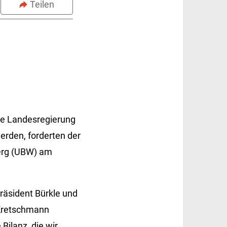
Teilen
ige Landesregierung
werden, forderten der
erg (UBW) am
räsident Bürkle und
d Kretschmann
 Bilanz, die wir