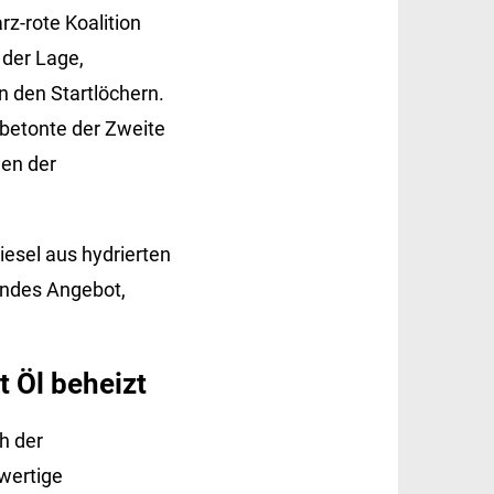
z-rote Koalition
 der Lage,
n den Startlöchern.
 betonte der Zweite
len der
esel aus hydrierten
hendes Angebot,
 Öl beheizt
h der
wertige