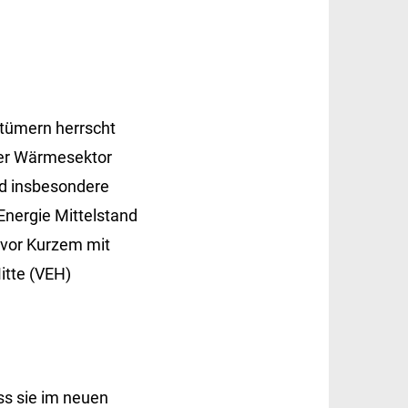
ntümern herrscht
Der Wärmesektor
nd insbesondere
Energie Mittelstand
h vor Kurzem mit
itte (VEH)
ss sie im neuen