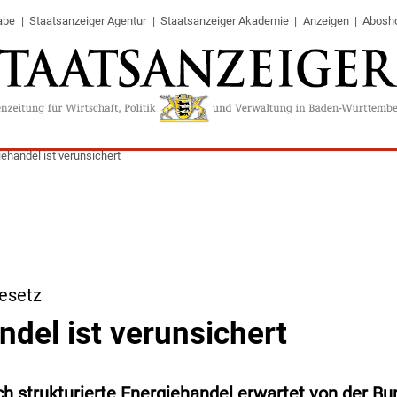
abe
Staatsanzeiger Agentur
Staatsanzeiger Akademie
Anzeigen
Abosh
ehandel ist verunsichert
esetz
ndel ist verunsichert
ch strukturierte Energiehandel erwartet von der B