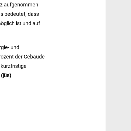
setz aufgenommen
Das bedeutet, dass
glich ist und auf
gie- und
rozent der Gebäude
kurzfristige
.
(jüs)