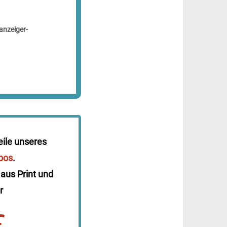
anzeiger-
eile unseres
bos
.
 aus Print und
r
€