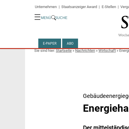
Unternehmen
Staatsanzeiger Award
E-Stellen
Verg
☰
MENÜ
SUCHE
E-PAPER
ABO
Startseite
»
Nachrichten
»
Wirtschaft
»
Energi
Gebäudeenergieg
Energieha
Der mittelständis