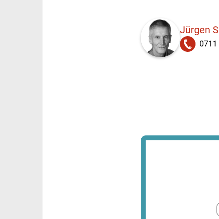
Jürgen 
0711