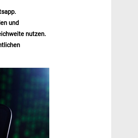
tsapp.
den und
eichweite nutzen.
htlichen