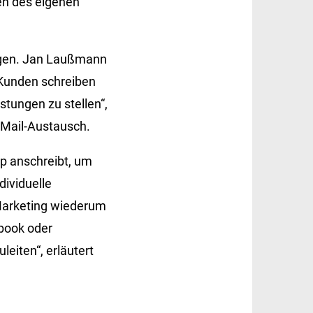
en des eigenen
lgen. Jan Laußmann
, Kunden schreiben
tungen zu stellen“,
E-Mail-Austausch.
p anschreibt, um
dividuelle
-Marketing wiederum
book oder
eiten“, erläutert