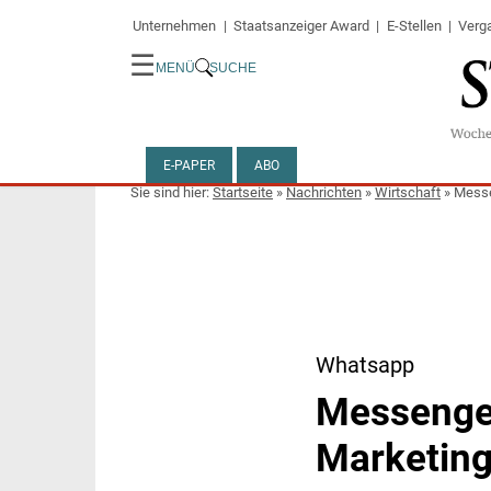
Unternehmen
Staatsanzeiger Award
E-Stellen
Verg
☰
MENÜ
SUCHE
E-PAPER
ABO
Startseite
»
Nachrichten
»
Wirtschaft
»
Messe
Whatsapp
Messenger
Marketin