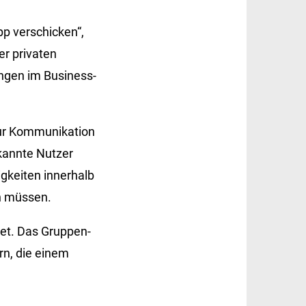
p verschicken“,
er privaten
ngen im Business-
zur Kommunikation
kannte Nutzer
gkeiten innerhalb
en müssen.
net. Das Gruppen-
n, die einem