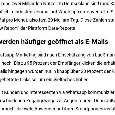
al rund zwei Milliarden Nutzer. In Deutschland sind rund 8
tlich mindestens einmal auf Whatsapp unterwegs. Im Sch
 Mal pro Monat, also fast 20 Mal am Tag. Diese Zahlen s
w Report“ der Plattform Data-Reportal.
erden häufiger geöffnet als E-Mails
hatsapp-Marketing sind nach Einschätzung von Laußmann
 hoch. Bis zu 95 Prozent der Empfänger klicken die erh
ails hingegen würden nur in knapp über 20 Prozent der F
ngebettete Links sei um ein Vielfaches höher.
it Kunden und Interessenten via Whatsapp kommunizieren
verschiedenen Zugangswege vor Augen führen. Denn auße
brauch, die viele Anwender auf ihren Smartphones install