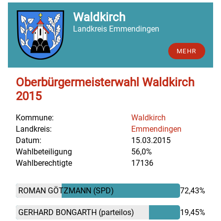
Waldkirch
Landkreis Emmendingen
MEHR
Oberbürgermeisterwahl Waldkirch
2015
Kommune:
Waldkirch
Landkreis:
Emmendingen
Datum:
15.03.2015
Wahlbeteiligung
56,0%
Wahlberechtigte
17136
ROMAN GÖTZMANN
(SPD)
72,43%
GERHARD BONGARTH
(parteilos)
19,45%