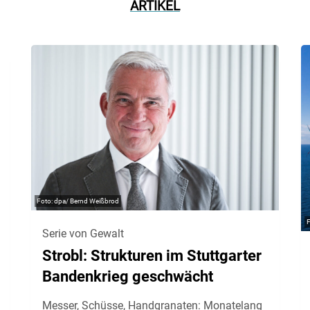
ARTIKEL
dpa/ Bernd Weißbrod
Serie von Gewalt
Strobl: Strukturen im Stuttgarter
Bandenkrieg geschwächt
Messer, Schüsse, Handgranaten: Monatelang