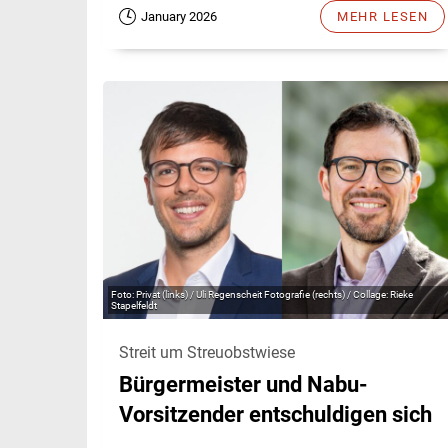
January 2026
MEHR LESEN
Privat (links) / Uli Regenscheit Fotografie (rechts) / Collage: Rieke
Stapelfeldt
Streit um Streuobstwiese
Bürgermeister und Nabu-
Vorsitzender entschuldigen sich