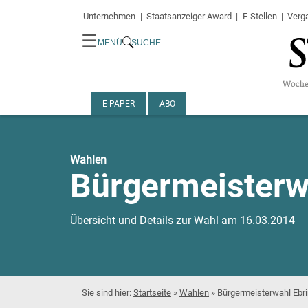
Unternehmen
Staatsanzeiger Award
E-Stellen
Verg
☰
MENÜ
SUCHE
E-PAPER
ABO
Wahlen
Bürgermeisterw
Übersicht und Details zur Wahl am 16.03.2014
Startseite
»
Wahlen
»
Bürgermeisterwahl Ebr