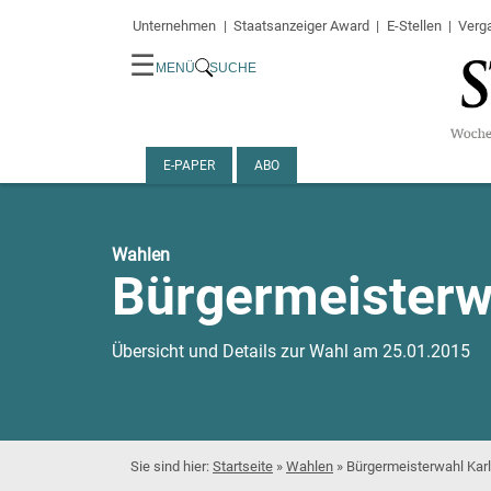
Unternehmen
Staatsanzeiger Award
E-Stellen
Verg
☰
MENÜ
SUCHE
E-PAPER
ABO
Wahlen
Bürgermeisterw
Übersicht und Details zur Wahl am 25.01.2015
Startseite
»
Wahlen
»
Bürgermeisterwahl Kar