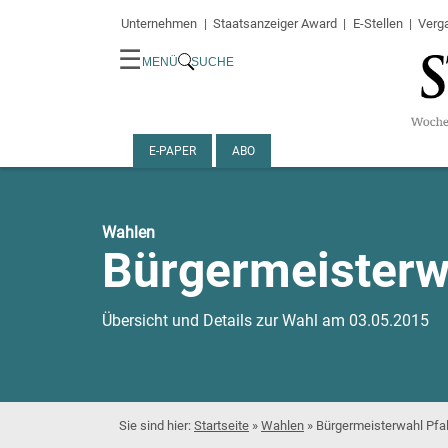
Unternehmen
Staatsanzeiger Award
E-Stellen
Verg
☰
MENÜ
SUCHE
E-PAPER
ABO
Wahlen
Bürgermeisterw
Übersicht und Details zur Wahl am 03.05.2015
Startseite
»
Wahlen
»
Bürgermeisterwahl Pfa