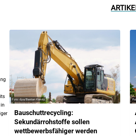
ARTIKE
ung
its
dpa/Bastian Kienitz
 in
Bauschuttrecycling:
iger
Sekundärrohstoffe sollen
wettbewerbsfähiger werden