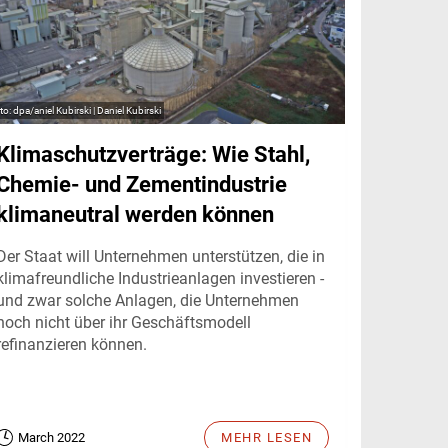
dpa/aniel Kubirski | Daniel Kubirski
Klimaschutzverträge: Wie Stahl,
Chemie- und Zementindustrie
klimaneutral werden können
Der Staat will Unternehmen unterstützen, die in
klimafreundliche Industrieanlagen investieren -
und zwar solche Anlagen, die Unternehmen
noch nicht über ihr Geschäftsmodell
refinanzieren können.
March 2022
MEHR LESEN