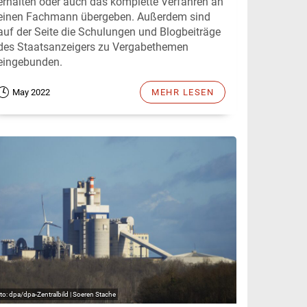
erhalten oder auch das komplette Verfahren an
einen Fachmann übergeben. Außerdem sind
auf der Seite die Schulungen und Blogbeiträge
des Staatsanzeigers zu Vergabethemen
eingebunden.
May 2022
MEHR LESEN
dpa/dpa-Zentralbild | Soeren Stache