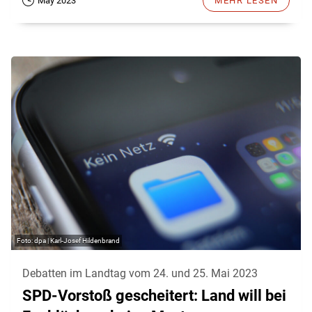
May 2023
MEHR LESEN
dpa | Karl-Josef Hildenbrand
Debatten im Landtag vom 24. und 25. Mai 2023
SPD-Vorstoß gescheitert: Land will bei