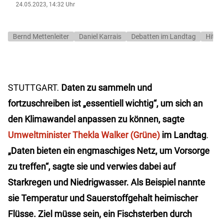
24.05.2023, 14:32 Uhr
Bernd Mettenleiter
Daniel Karrais
Debatten im Landtag
Hitz
STUTTGART.
Daten zu sammeln und
fortzuschreiben ist „essentiell wichtig“, um sich an
den Klimawandel anpassen zu können, sagte
Umweltminister Thekla Walker (Grüne)
im Landtag
.
„Daten bieten ein engmaschiges Netz, um Vorsorge
zu treffen“, sagte sie und verwies dabei auf
Starkregen und Niedrigwasser. Als Beispiel nannte
sie Temperatur und Sauerstoffgehalt heimischer
Flüsse.
Ziel müsse sein, ein Fischsterben durch