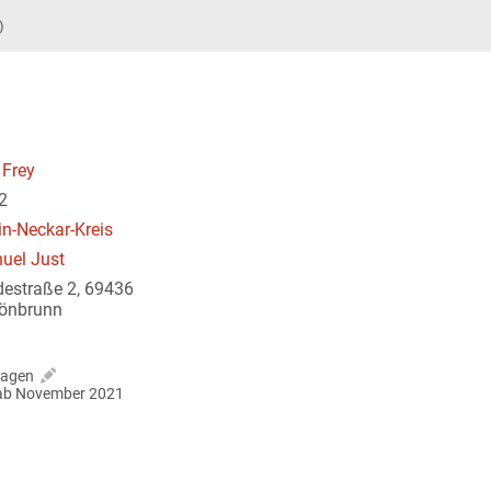
)
 Frey
2
in-Neckar-Kreis
uel Just
destraße 2, 69436
önbrunn
ragen
r ab November 2021