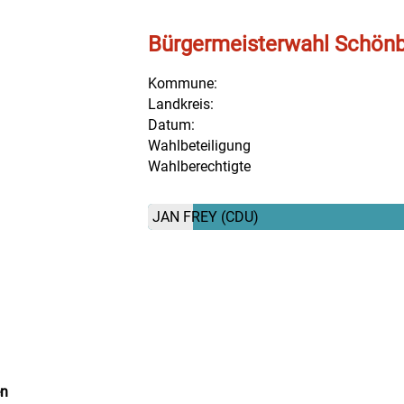
Bürgermeisterwahl Schön
Kommune:
Landkreis:
Datum:
Wahlbeteiligung
Wahlberechtigte
JAN FREY
(CDU)
en