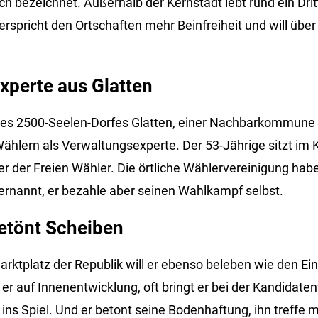
ch bezeichnet. Außerhalb der Kernstadt lebt rund ein Drit
erspricht den Ortschaften mehr Beinfreiheit und will übe
xperte aus Glatten
des 2500-Seelen-Dorfes Glatten, einer Nachbarkommune
ählern als Verwaltungsexperte. Der 53-Jährige sitzt im K
er der Freien Wähler. Die örtliche Wählervereinigung hab
rnannt, er bezahle aber seinen Wahlkampf selbst.
getönt Scheiben
rktplatz der Republik will er ebenso beleben wie den Ei
r auf Innenentwicklung, oft bringt er bei der Kandidate
s Spiel. Und er betont seine Bodenhaftung, ihn treffe m