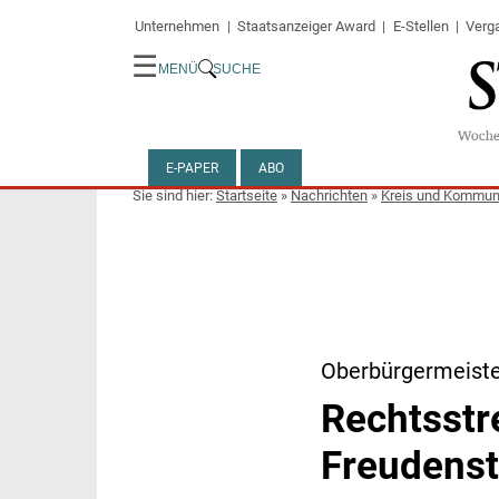
Unternehmen
Staatsanzeiger Award
E-Stellen
Verg
☰
MENÜ
SUCHE
E-PAPER
ABO
Startseite
»
Nachrichten
»
Kreis und Kommu
Oberbürgermeist
Rechtsstre
Freudenst