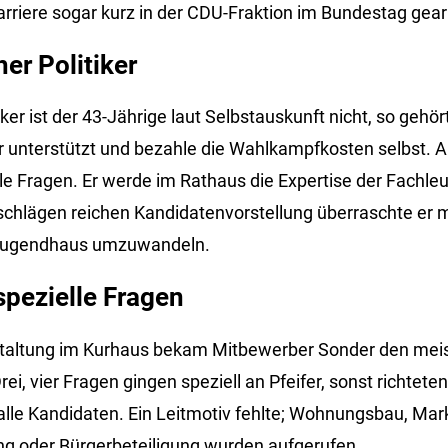
rriere sogar kurz in der CDU-Fraktion im Bundestag gear
er Politiker
iker ist der 43-Jährige laut Selbstauskunft nicht, so gehör
r unterstützt und bezahle die Wahlkampfkosten selbst. 
le Fragen. Er werde im Rathaus die Expertise der Fachleu
chlägen reichen Kandidatenvorstellung überraschte er mit
 Jugendhaus umzuwandeln.
pezielle Fragen
staltung im Kurhaus bekam Mitbewerber Sonder den meis
ei, vier Fragen gingen speziell an Pfeifer, sonst richteten
le Kandidaten. Ein Leitmotiv fehlte; Wohnungsbau, Mark
 oder Bürgerbeteiligung wurden aufgerufen.