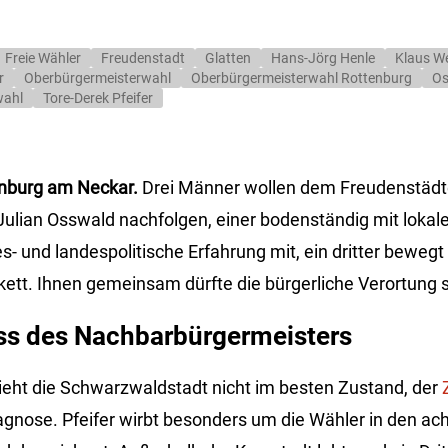
Freie Wähler
Freudenstadt
Glatten
Hans-Jörg Henle
Klaus W
r
Oberbürgermeisterwahl
Oberbürgermeisterwahl Rottenburg
Os
wahl
Tore-Derek Pfeifer
nburg am Neckar.
Drei Männer wollen dem Freudenstädt
ulian Osswald nachfolgen, einer bodenständig mit lokal
s- und landespolitische Erfahrung mit, ein dritter bewegt 
kett. Ihnen gemeinsam dürfte die bürgerliche Verortung s
ss des Nachbarbürgermeisters
sieht die Schwarzwaldstadt nicht im besten Zustand, der
iagnose. Pfeifer wirbt besonders um die Wähler in den acht