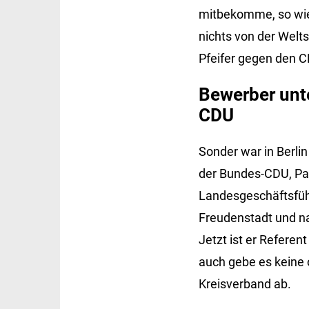
mitbekomme, so wie 
nichts von der Welts
Pfeifer gegen den C
Bewerber unte
CDU
Sonder war in Berli
der Bundes-CDU, Pau
Landesgeschäftsfüh
Freudenstadt und na
Jetzt ist er Refere
auch gebe es keine o
Kreisverband ab.