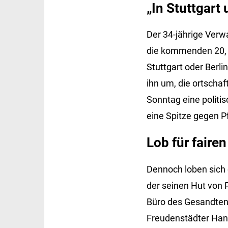
„In Stuttgart
Der 34-jährige Verw
die kommenden 20, ni
Stuttgart oder Berli
ihn um, die ortscha
Sonntag eine politi
eine Spitze gegen Pf
Lob für fair
Dennoch loben sich d
der seinen Hut von P
Büro des Gesandten 
Freudenstädter Hand