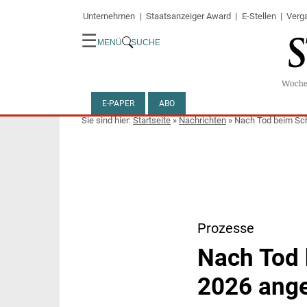
Unternehmen
Staatsanzeiger Award
E-Stellen
Verg
☰
MENÜ
SUCHE
E-PAPER
ABO
Startseite
»
Nachrichten
»
Nach Tod beim Sc
Prozesse
Nach Tod 
2026 ange