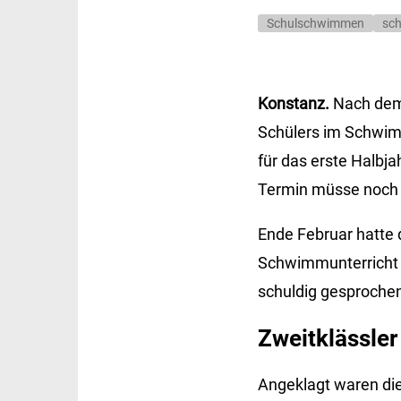
Schulschwimmen
sc
Konstanz.
Nach dem
Schülers im Schwimm
für das erste Halbja
Termin müsse noch
Ende Februar hatte
Schwimmunterricht e
schuldig gesprochen
Zweitklässle
Angeklagt waren di