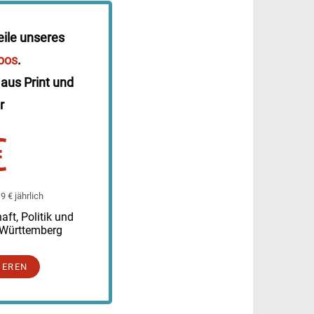
eile unseres
bos
.
 aus Print und
r
€
 € jährlich
ft, Politik und
-Württemberg
IEREN