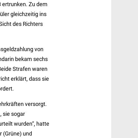
 ertrunken. Zu dem
ler gleichzeitig ins
icht des Richters
nsgeldzahlung von
endarin bekam sechs
Beide Strafen waren
ht erklärt, dass sie
rdert.
hrkräften versorgt.
, sie sogar
rteilt wurden“, hatte
r (Grüne) und