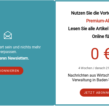
Nutzen Sie die Vort
Premium-A
Lesen Sie alle Artikel
Online fü
rt sein und nichts mehr
0 
verpassen.
eren Newslettern.
4 Wochen / danach 219
BONNIEREN
Nachrichten aus Wirtscha
Verwaltung in Baden
JETZT ABONN