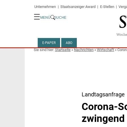
Unternehmen
Staatsanzeiger Award
E-Stellen
Verg
☰
MENÜ
SUCHE
E-PAPER
ABO
Startseite
»
Nachrichten
»
Wirtschaft
»
Coron
Landtagsanfrage
Corona-So
zwingend