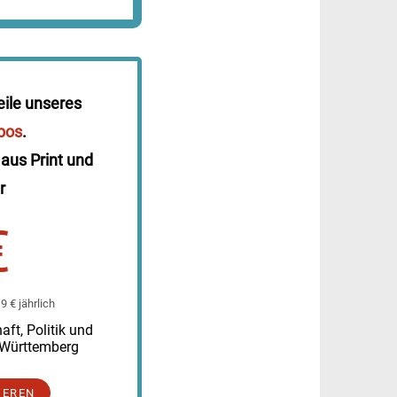
eile unseres
bos
.
 aus Print und
r
€
 € jährlich
ft, Politik und
-Württemberg
IEREN