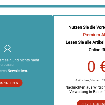
Nutzen Sie die Vort
Premium-A
Lesen Sie alle Artikel
Online fü
rt sein und nichts mehr
0 
verpassen.
eren Newslettern.
4 Wochen / danach 219
BONNIEREN
Nachrichten aus Wirtscha
Verwaltung in Baden
JETZT ABONN