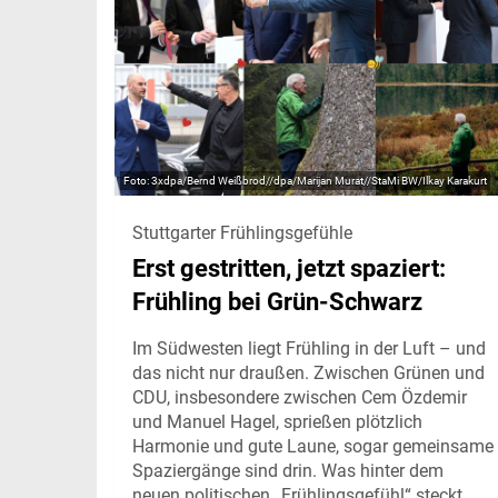
3xdpa/Bernd Weißbrod//dpa/Marijan Murat//StaMi BW/Ilkay Karakurt
Stuttgarter Frühlingsgefühle
Erst gestritten, jetzt spaziert:
Frühling bei Grün-Schwarz
Im Südwesten liegt Frühling in der Luft – und
das nicht nur draußen. Zwischen Grünen und
CDU, insbesondere zwischen Cem Özdemir
und Manuel Hagel, sprießen plötzlich
Harmonie und gute Laune, sogar gemeinsame
Spaziergänge sind drin. Was hinter dem
neuen politischen „Frühlingsgefühl“ steckt,