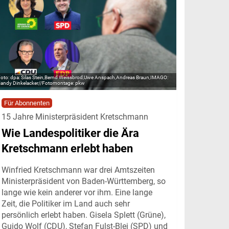
dpa: Silas Stein,Bernd Weissbrod,Uwe Anspach,Andreas Braun,IMAGO:
andy Dinkelacker//Fotomontage: pkw
Für Abonnenten
15 Jahre Ministerpräsident Kretschmann
Wie Landespolitiker die Ära
Kretschmann erlebt haben
Winfried Kretschmann war drei Amtszeiten
Ministerpräsident von Baden-Württemberg, so
lange wie kein anderer vor ihm. Eine lange
Zeit, die Politiker im Land auch sehr
persönlich erlebt haben. Gisela Splett (Grüne),
Guido Wolf (CDU), Stefan Fulst-Blei (SPD) und