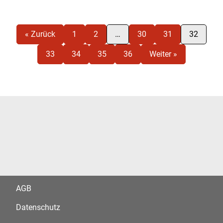
« Zurück
1
2
…
30
31
32
33
34
35
36
Weiter »
AGB
Datenschutz