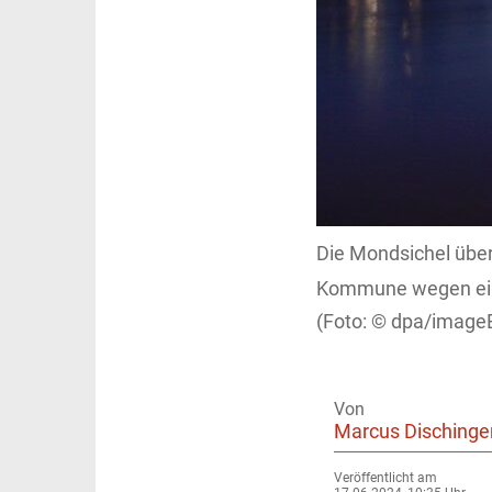
Die Mondsichel über
Kommune wegen eine
dpa/imageB
Von
Marcus Dischinge
Veröffentlicht am