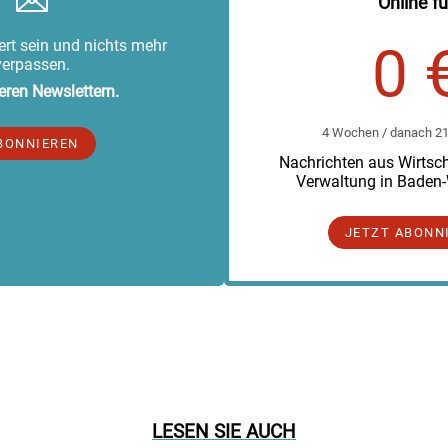
Online fü
rt sein und nichts mehr
0 
verpassen.
eren Newslettern.
4 Wochen / danach 219
BONNIEREN
Nachrichten aus Wirtscha
Verwaltung in Baden
JETZT ABONN
LESEN SIE AUCH