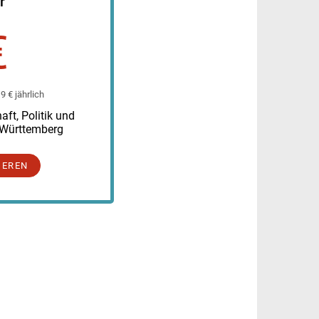
r
€
 € jährlich
ft, Politik und
-Württemberg
IEREN