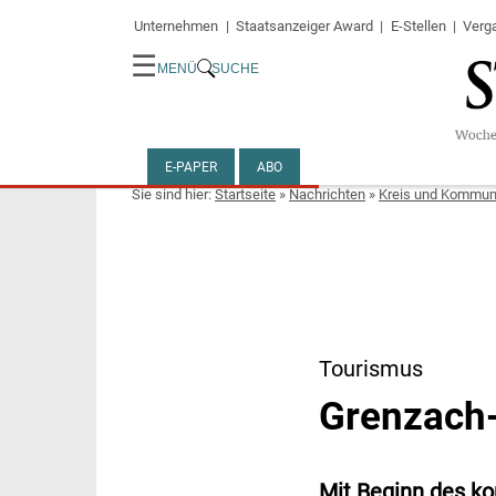
Unternehmen
Staatsanzeiger Award
E-Stellen
Verg
☰
MENÜ
SUCHE
E-PAPER
ABO
Startseite
»
Nachrichten
»
Kreis und Kommu
Tourismus
Grenzach-
Mit Beginn des k