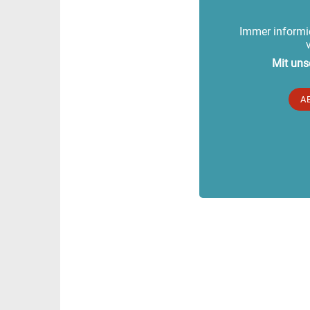
Immer informie
Mit uns
A