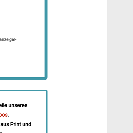
anzeiger-
eile unseres
bos
.
 aus Print und