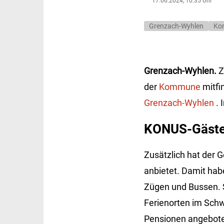
17.06.2024, 10:35 Uhr
Grenzach-Wyhlen
Ko
Grenzach-Wyhlen.
Z
der
Kommune
mitfi
Grenzach-Wyhlen
. 
KONUS-Gäste
Zusätzlich hat der 
anbietet. Damit hab
Zügen und Bussen. Si
Ferienorten im Sch
Pensionen angeboten.