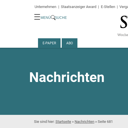
Unternehmen
Staatsanzeiger Award
E-Stellen
Verg
☰
MENÜ
SUCHE
E-PAPER
ABO
Nachrichten
Startseite
»
Nachrichten
»
Seite 681