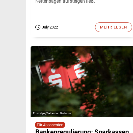
Kettensägen aufsteigen ließ.
July 2022
MEHR LESEN
dpa/Sebastian Gollnow
Für Abonnenten
Bankenregulierung: Sparkassen