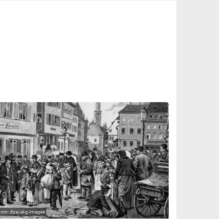
dpa/akg-images