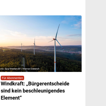
dpa/Westend61/Werner Dieterich
Für Abonnenten
Windkraft: „Bürgerentscheide
sind kein beschleunigendes
Element“