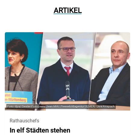
ARTIKEL
dpa/ Geisler-Fotopress/Jean MW/ Pressebildagentur ULMER/ Uwe Anspach
Rathauschefs
In elf Städten stehen