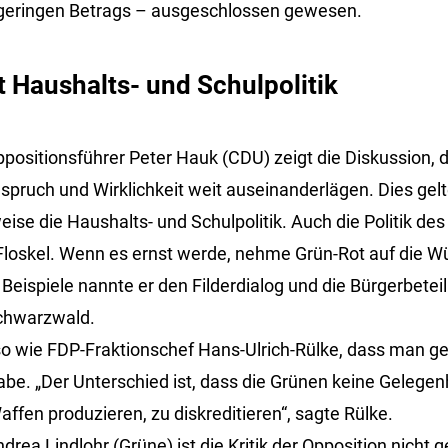
 geringen Betrags – ausgeschlossen gewesen.
rt Haushalts- und Schulpolitik
positionsführer Peter Hauk (CDU) zeigt die Diskussion, d
pruch und Wirklichkeit weit auseinanderlägen. Dies gelt
eise die Haushalts- und Schulpolitik. Auch die Politik d
 Floskel. Wenn es ernst werde, nehme Grün-Rot auf die 
 Beispiele nannte er den Filderdialog und die Bürgerbete
chwarzwald.
o wie FDP-Fraktionschef Hans-Ulrich-Rülke, dass man g
abe. „Der Unterschied ist, dass die Grünen keine Gelegen
ffen produzieren, zu diskreditieren“, sagte Rülke.
rea Lindlohr (Grüne) ist die Kritik der Opposition nicht g