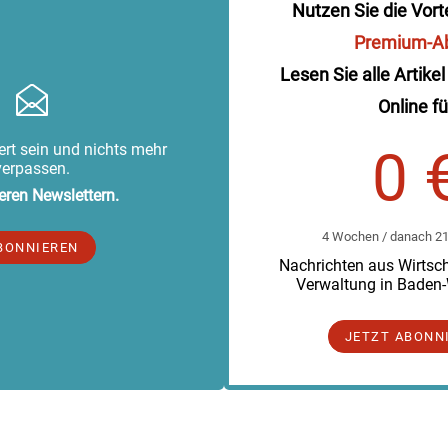
Nutzen Sie die Vort
Premium-A
Lesen Sie alle Artikel
Online fü
rt sein und nichts mehr
0 
verpassen.
eren Newslettern.
4 Wochen / danach 219
BONNIEREN
Nachrichten aus Wirtscha
Verwaltung in Baden
JETZT ABONN