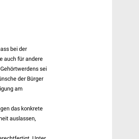
ass bei der
e auch für andere
es Gehörtwerdens sei
Wünsche der Bürger
iligung am
egen das konkrete
heit auslassen,
erechtfertigt. Unter