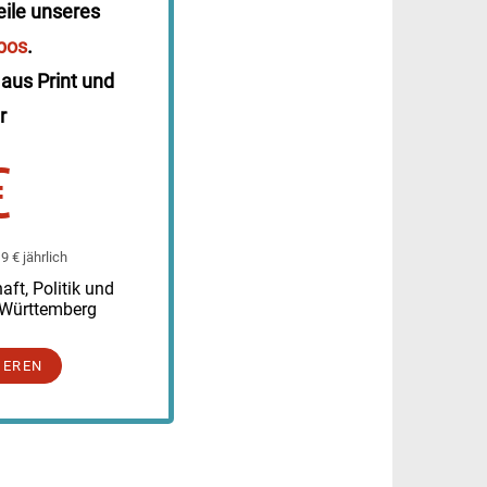
eile unseres
bos
.
 aus Print und
r
€
 € jährlich
ft, Politik und
-Württemberg
IEREN