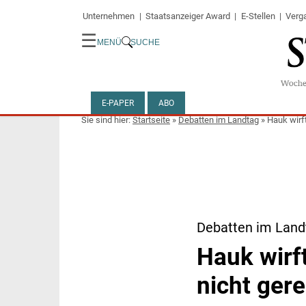
Unternehmen
Staatsanzeiger Award
E-Stellen
Verg
☰
MENÜ
SUCHE
E-PAPER
ABO
Startseite
»
Debatten im Landtag
»
Hauk wirf
Debatten im Landt
Hauk wirf
nicht ger