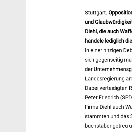
Stuttgart.
Oppositio
und Glaubwürdigkeit
Diehl, die auch Waf
handele lediglich di
In einer hitzigen D
sich gegenseitig m
der Unternehmensgru
Landesregierung am 1
Dabei verteidigten 
Peter Friedrich (SPD
Firma Diehl auch Wa
stammten und das S
buchstabengetreu um