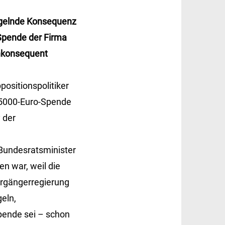
ngelnde Konsequenz
Spende der Firma
Inkonsequent
ositionspolitiker
 5000-Euro-Spende
 der
 Bundesratsminister
en war, weil die
Vorgängerregierung
eln,
pende sei – schon