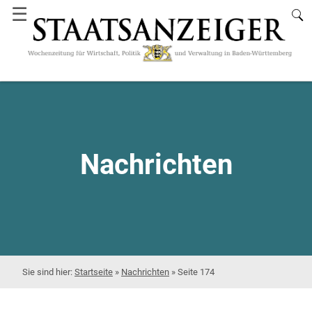
☰
Nachrichten
Startseite
»
Nachrichten
»
Seite 174