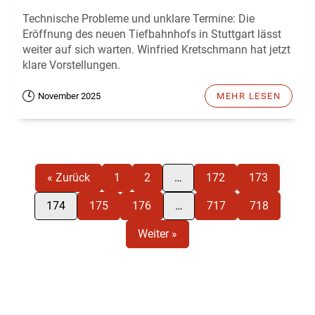
Technische Probleme und unklare Termine: Die
Eröffnung des neuen Tiefbahnhofs in Stuttgart lässt
weiter auf sich warten. Winfried Kretschmann hat jetzt
klare Vorstellungen.
November 2025
MEHR LESEN
« Zurück
1
2
…
172
173
174
175
176
…
717
718
Weiter »