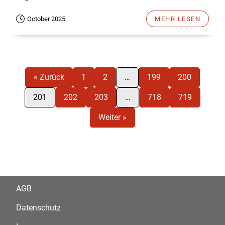
October 2025
MEHR LESEN
« Zurück
1
2
…
199
200
201
202
203
…
718
719
Weiter »
AGB
Datenschutz