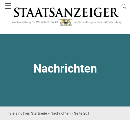
☰
Nachrichten
Startseite
»
Nachrichten
»
Seite 201