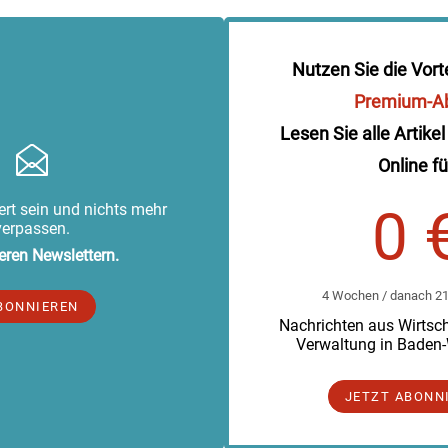
Nutzen Sie die Vort
Premium-A
Lesen Sie alle Artikel
Online fü
rt sein und nichts mehr
0 
verpassen.
eren Newslettern.
4 Wochen / danach 219
BONNIEREN
Nachrichten aus Wirtscha
Verwaltung in Baden
JETZT ABONN