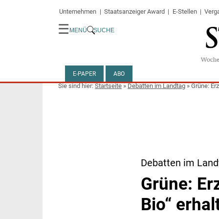
Unternehmen
Staatsanzeiger Award
E-Stellen
Verg
☰
MENÜ
SUCHE
E-PAPER
ABO
Startseite
»
Debatten im Landtag
»
Grüne: Erz
Debatten im Land
Grüne: Er
Bio“ erhal