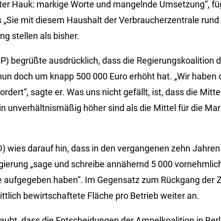
ister Hauk: markige Worte und mangelnde Umsetzung“, fü
ss „Sie mit diesem Haushalt der Verbraucherzentrale rund
g stellen als bisher.
P) begrüßte ausdrücklich, dass die Regierungskoalition di
un doch um knapp 500 000 Euro erhöht hat. „Wir haben da
rdert“, sagte er. Was uns nicht gefällt, ist, dass die Mitte
n unverhältnismäßig höher sind als die Mittel für die Ma
) wies darauf hin, dass in den vergangenen zehn Jahren 
ierung „sage und schreibe annähernd 5 000 vornehmlich
be aufgegeben haben“. Im Gegensatz zum Rückgang der Za
ittlich bewirtschaftete Fläche pro Betrieb weiter an.
ubt, dass die Entscheidungen der Ampelkoalition in Berli