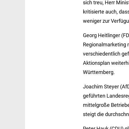
sich treu, Herr Min
kritisierte auch, da
weniger zur Verfügun
Georg Heitlinger (FD
Regionalmarketing n
verschiedentlich gefo
Aktionsplan weiterhi
Württemberg.
Joachim Steyer (AfD
geführten Landesreg
mittelgroße Betrie
steigt die durchschn
Peter Hauk (CDU) gla