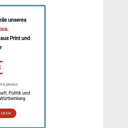
eile unseres
bos
.
 aus Print und
r
€
 € jährlich
ft, Politik und
-Württemberg
IEREN