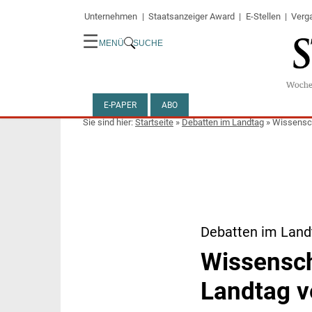
Unternehmen
Staatsanzeiger Award
E-Stellen
Verg
☰
MENÜ
SUCHE
E-PAPER
ABO
Startseite
»
Debatten im Landtag
»
Wissensch
Debatten im Land
Wissensch
Landtag v