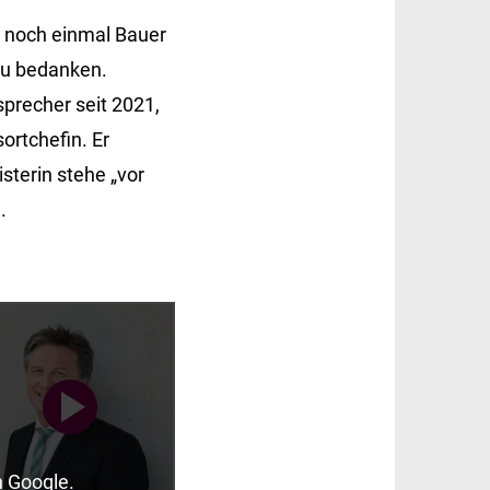
h noch einmal Bauer
zu bedanken.
sprecher seit 2021,
ortchefin. Er
sterin stehe „vor
.
n Google
.