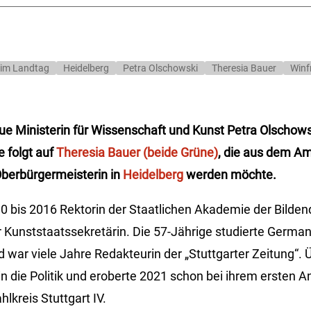
 im Landtag
Heidelberg
Petra Olschowski
Theresia Bauer
Winf
ue Ministerin für Wissenschaft und Kunst Petra Olschows
e folgt auf
Theresia Bauer (beide Grüne)
, die aus dem A
erbürgermeisterin in
Heidelberg
werden möchte.
0 bis 2016 Rektorin der Staatlichen Akademie der Bilde
r Kunststaatssekretärin. Die 57-Jährige studierte German
 war viele Jahre Redakteurin der „Stuttgarter Zeitung“.
n die Politik und eroberte 2021 schon bei ihrem ersten A
lkreis Stuttgart IV.