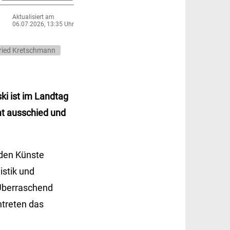
Aktualisiert am
06.07.2026, 13:35 Uhr
ried Kretschmann
ki ist im Landtag
mt ausschied und
nden Künste
istik und
 Überraschend
ntreten das