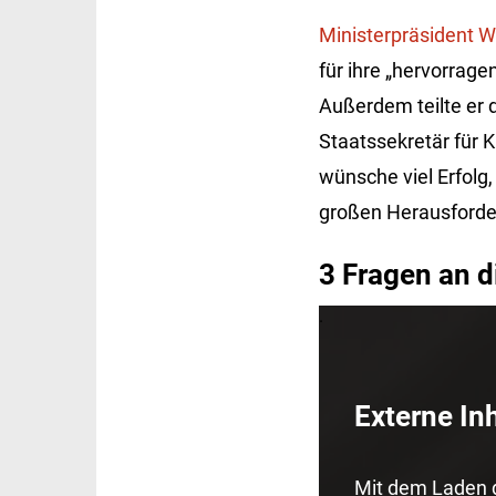
Ministerpräsident 
für ihre „hervorrag
Außerdem teilte er 
Staatssekretär für K
wünsche viel Erfolg
großen Herausforder
3 Fragen an 
.
Externe In
Mit dem Laden d