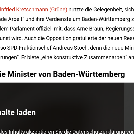
Winfried Kretschmann (Grüne)
nutzte die Gelegenheit, sic
ende Arbeit“ und ihre Verdienste um Baden-Württemberg 
dem Parlament offiziell mit, dass Arne Braun, Regierungs
unst wird. Auch die Opposition gratulierte der neuen Ress
, so SPD-Fraktionschef Andreas Stoch, denn die neue Mini
ungen“. Er biete „eine konstruktive Zusammenarbeit“ an
die Minister von Baden-Württemberg
halte laden
es Inhalts akzeptieren Sie die
Datenschutzerklärung vo