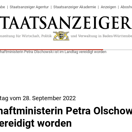
abe
Staatsanzeiger Agentur
Staatsanzeiger Akademie
Anzeigen
Abosh
aftministerin Petra Olschowski ist im Landtag vereidigt worden
tag vom 28. September 2022
aftministerin Petra Olschows
ereidigt worden