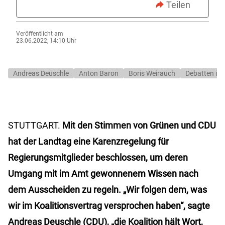
Teilen
Veröffentlicht am
23.06.2022, 14:10 Uhr
Andreas Deuschle
Anton Baron
Boris Weirauch
Debatten im
STUTTGART.
Mit den Stimmen von Grünen und CDU
hat der Landtag eine Karenzregelung für
Regierungsmitglieder beschlossen, um deren
Umgang mit im Amt gewonnenem Wissen nach
dem Ausscheiden zu regeln. „Wir folgen dem, was
wir im Koalitionsvertrag versprochen haben“, sagte
Andreas Deuschle (CDU), „die Koalition hält Wort,