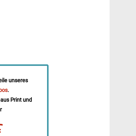
eile unseres
bos
.
 aus Print und
r
€