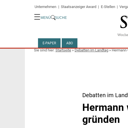
Unternehmen
Staatsanzeiger Award
E-Stellen
Verg
☰
MENÜ
SUCHE
E-PAPER
ABO
Startseite
»
Debatten im Landtag
»
Hermann w
Debatten im Land
Hermann w
gründen