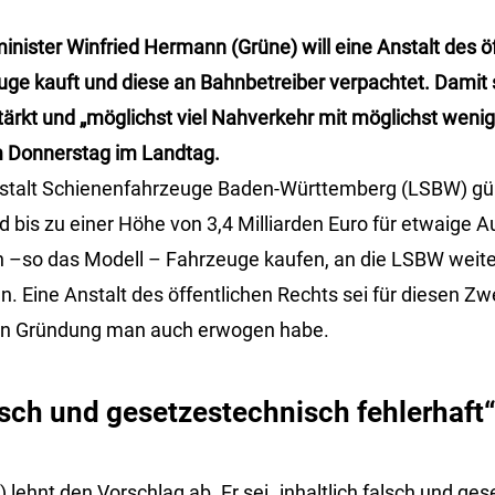
inister Winfried Hermann (Grüne) will eine Anstalt des ö
uge kauft und diese an Bahnbetreiber verpachtet. Damit 
tärkt und „möglichst viel Nahverkehr mit möglichst wenig
m Donnerstag im Landtag.
stalt Schienenfahrzeuge Baden-Württemberg (LSBW) gün
 bis zu einer Höhe von 3,4 Milliarden Euro für etwaige Au
n –so das Modell – Fahrzeuge kaufen, an die LSBW weit
n. Eine Anstalt des öffentlichen Rechts sei für diesen Z
en Gründung man auch erwogen habe.
alsch und gesetzestechnisch fehlerhaft
lehnt den Vorschlag ab. Er sei „inhaltlich falsch und ge