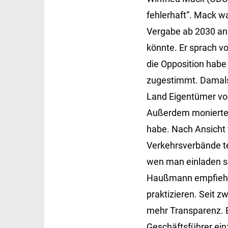
fehlerhaft“. Mack wa
Vergabe ab 2030 an 
könnte. Er sprach v
die Opposition hab
zugestimmt. Damals 
Land Eigentümer vo
Außerdem monierte
habe. Nach Ansicht
Verkehrsverbände t
wen man einladen sol
Haußmann empfiehlt 
praktizieren. Seit z
mehr Transparenz. Er
Geschäftsführer ein