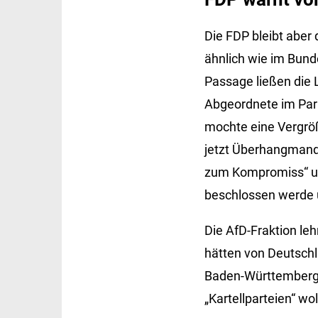
Die FDP bleibt aber
ähnlich wie im Bund
Passage ließen die 
Abgeordnete im Parl
mochte eine Vergröß
jetzt Überhangmandat
zum Kompromiss“ und
beschlossen werde un
Die AfD-Fraktion le
hätten von Deutsch
Baden-Württemberg 
„Kartellparteien“ wo