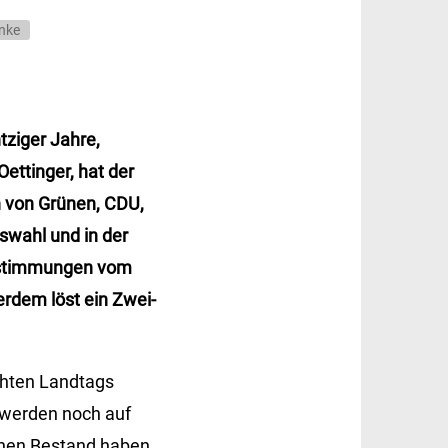
nke
tziger Jahre,
ttinger, hat der
 von Grünen, CDU,
swahl und in der
abstimmungen vom
erdem löst ein Zwei-
ähten Landtags
 werden noch auf
einen Bestand haben