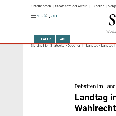
Unternehmen
Staatsanzeiger Award
E-Stellen
Verg
☰
MENÜ
SUCHE
E-PAPER
ABO
Startseite
»
Debatten im Landtag
»
Landtag i
Debatten im Landt
Landtag i
Wahlrech