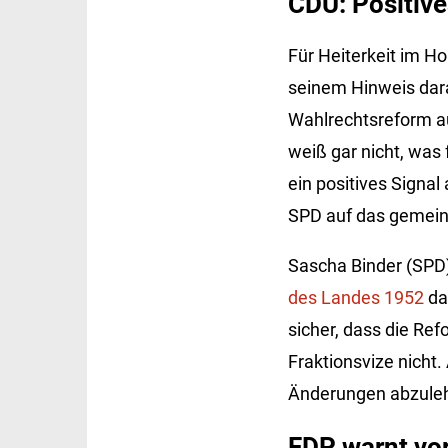
CDU: Positive
Für Heiterkeit im H
seinem Hinweis dara
Wahlrechtsreform au
weiß gar nicht, was 
ein positives Signal
SPD auf das gemeins
Sascha Binder (SPD)
des Landes 1952
da
sicher, dass die Re
Fraktionsvize nicht
Änderungen abzule
FDP warnt vo