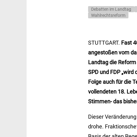
Debatten im Landtag
Wahlrechtsreform
STUTTGART.
Fast 4
angestoßen vom dam
Landtag die Reform
SPD und FDP „wird d
Folge auch für die
vollendeten 18. Leb
Stimmen- das bishe
Dieser Veränderung 
drohe. Fraktionsche
Basis der alten Reg