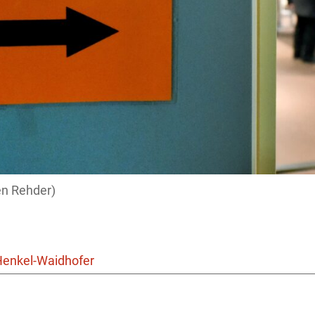
en Rehder)
Henkel-Waidhofer